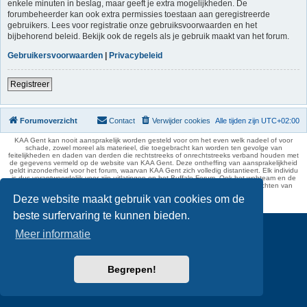
enkele minuten in beslag, maar geeft je extra mogelijkheden. De
forumbeheerder kan ook extra permissies toestaan aan geregistreerde
gebruikers. Lees voor registratie onze gebruiksvoorwaarden en het
bijbehorend beleid. Bekijk ook de regels als je gebruik maakt van het forum.
Gebruikersvoorwaarden
|
Privacybeleid
Registreer
Forumoverzicht
Contact
Verwijder cookies
Alle tijden zijn
UTC+02:00
KAA Gent kan nooit aansprakelijk worden gesteld voor om het even welk nadeel of voor
schade, zowel moreel als materieel, die toegebracht kan worden ten gevolge van
feitelijkheden en daden van derden die rechtstreeks of onrechtstreeks verband houden met
de gegevens vermeld op de website van KAA Gent. Deze ontheffing van aansprakelijkheid
geldt inzonderheid voor het forum, waarvan KAA Gent zich volledig distantieert. Elk individu
is dus verantwoordelijk voor zijn uitlatingen op het Buffalo Forum. Ook het webteam en de
moderators kunnen niet aansprakelijk gesteld worden voor de inhoud van berichten van
gebruikers.
Deze website maakt gebruik van cookies om de
phpBB Two Factor Authentication ©
paul999
beste surfervaring te kunnen bieden.
Meer informatie
Begrepen!