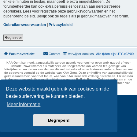
enkele minuten in beslag, maar geeft je extra mogelijkheden. De
forumbeheerder kan ook extra permissies toestaan aan geregistreerde
gebruikers. Lees voor registratie onze gebruiksvoorwaarden en het
bijbehorend beleid. Bekijk ook de regels als je gebruik maakt van het forum.
Gebruikersvoorwaarden
|
Privacybeleid
Registreer
Forumoverzicht
Contact
Verwijder cookies
Alle tijden zijn
UTC+02:00
KAA Gent kan nooit aansprakelijk worden gesteld voor om het even welk nadeel of voor
schade, zowel moreel als materieel, die toegebracht kan worden ten gevolge van
feitelijkheden en daden van derden die rechtstreeks of onrechtstreeks verband houden met
de gegevens vermeld op de website van KAA Gent. Deze ontheffing van aansprakelijkheid
geldt inzonderheid voor het forum, waarvan KAA Gent zich volledig distantieert. Elk individu
is dus verantwoordelijk voor zijn uitlatingen op het Buffalo Forum. Ook het webteam en de
moderators kunnen niet aansprakelijk gesteld worden voor de inhoud van berichten van
gebruikers.
Deze website maakt gebruik van cookies om de
phpBB Two Factor Authentication ©
paul999
beste surfervaring te kunnen bieden.
Meer informatie
Begrepen!