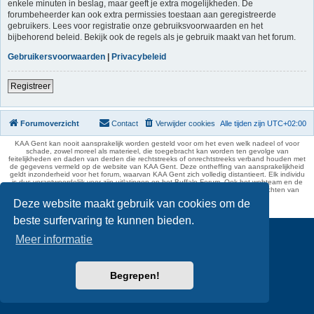
enkele minuten in beslag, maar geeft je extra mogelijkheden. De
forumbeheerder kan ook extra permissies toestaan aan geregistreerde
gebruikers. Lees voor registratie onze gebruiksvoorwaarden en het
bijbehorend beleid. Bekijk ook de regels als je gebruik maakt van het forum.
Gebruikersvoorwaarden
|
Privacybeleid
Registreer
Forumoverzicht
Contact
Verwijder cookies
Alle tijden zijn
UTC+02:00
KAA Gent kan nooit aansprakelijk worden gesteld voor om het even welk nadeel of voor
schade, zowel moreel als materieel, die toegebracht kan worden ten gevolge van
feitelijkheden en daden van derden die rechtstreeks of onrechtstreeks verband houden met
de gegevens vermeld op de website van KAA Gent. Deze ontheffing van aansprakelijkheid
geldt inzonderheid voor het forum, waarvan KAA Gent zich volledig distantieert. Elk individu
is dus verantwoordelijk voor zijn uitlatingen op het Buffalo Forum. Ook het webteam en de
moderators kunnen niet aansprakelijk gesteld worden voor de inhoud van berichten van
gebruikers.
Deze website maakt gebruik van cookies om de
phpBB Two Factor Authentication ©
paul999
beste surfervaring te kunnen bieden.
Meer informatie
Begrepen!