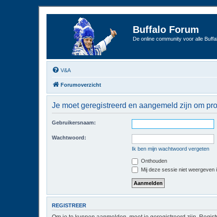
Buffalo Forum
De online community voor alle Buffal
V&A
Forumoverzicht
Je moet geregistreerd en aangemeld zijn om pro
Gebruikersnaam:
Wachtwoord:
Ik ben mijn wachtwoord vergeten
Onthouden
Mij deze sessie niet weergeven in
REGISTREER
Om je te kunnen aanmelden, moet je geregistreerd zijn. Regist