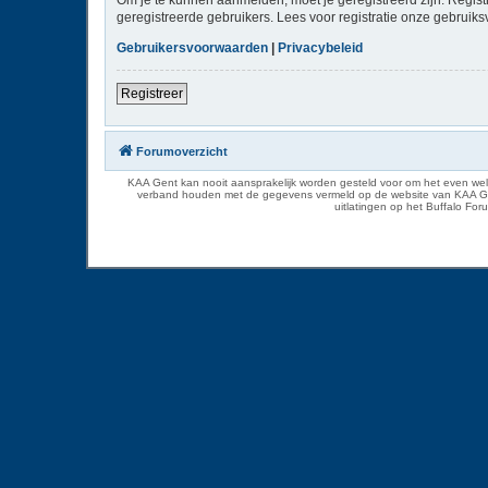
geregistreerde gebruikers. Lees voor registratie onze gebruiks
Gebruikersvoorwaarden
|
Privacybeleid
Registreer
Forumoverzicht
KAA Gent kan nooit aansprakelijk worden gesteld voor om het even welk
verband houden met de gegevens vermeld op de website van KAA Gent. D
uitlatingen op het Buffalo Fo