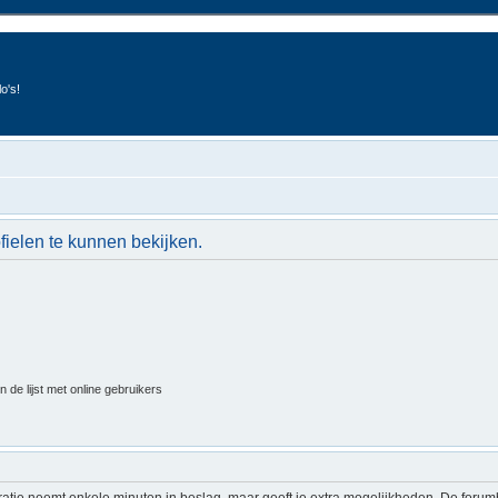
o's!
fielen te kunnen bekijken.
 de lijst met online gebruikers
ratie neemt enkele minuten in beslag, maar geeft je extra mogelijkheden. De foru