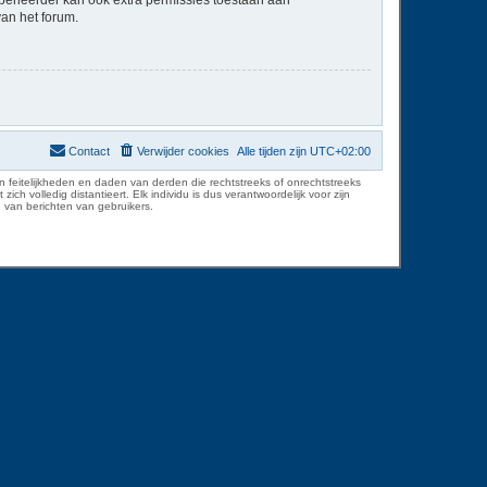
van het forum.
Contact
Verwijder cookies
Alle tijden zijn
UTC+02:00
 feitelijkheden en daden van derden die rechtstreeks of onrechtstreeks
volledig distantieert. Elk individu is dus verantwoordelijk voor zijn
 van berichten van gebruikers.