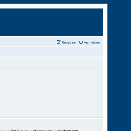
Registreer
Aanmelden
mbeheerder kan ook extra permissies toestaan aan