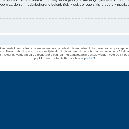
voorwaarden en het bijbehorend beleid. Bekijk ook de regels als je gebruik maakt 
 nadeel of voor schade, zowel moreel als materieel, die toegebracht kan worden ten gevolge van
eze ontheffing van aansprakelijkheid geldt inzonderheid voor het forum, waarvan KAA Gent zich 
rum. Ook het webteam en de moderators kunnen niet aansprakelijk gesteld worden voor de inhoud
phpBB Two Factor Authentication ©
paul999