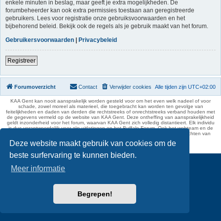
enkele minuten in beslag, maar geeft je extra mogelijkheden. De
forumbeheerder kan ook extra permissies toestaan aan geregistreerde
gebruikers. Lees voor registratie onze gebruiksvoorwaarden en het
bijbehorend beleid. Bekijk ook de regels als je gebruik maakt van het forum.
Gebruikersvoorwaarden
|
Privacybeleid
Registreer
Forumoverzicht
Contact
Verwijder cookies
Alle tijden zijn
UTC+02:00
KAA Gent kan nooit aansprakelijk worden gesteld voor om het even welk nadeel of voor
schade, zowel moreel als materieel, die toegebracht kan worden ten gevolge van
feitelijkheden en daden van derden die rechtstreeks of onrechtstreeks verband houden met
de gegevens vermeld op de website van KAA Gent. Deze ontheffing van aansprakelijkheid
geldt inzonderheid voor het forum, waarvan KAA Gent zich volledig distantieert. Elk individu
is dus verantwoordelijk voor zijn uitlatingen op het Buffalo Forum. Ook het webteam en de
moderators kunnen niet aansprakelijk gesteld worden voor de inhoud van berichten van
gebruikers.
Deze website maakt gebruik van cookies om de
phpBB Two Factor Authentication ©
paul999
beste surfervaring te kunnen bieden.
Meer informatie
Begrepen!