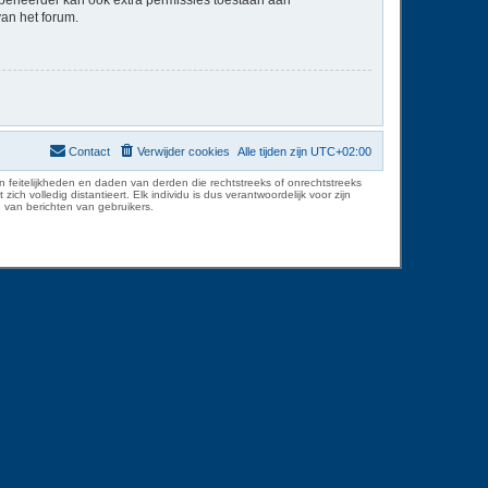
van het forum.
Contact
Verwijder cookies
Alle tijden zijn
UTC+02:00
 feitelijkheden en daden van derden die rechtstreeks of onrechtstreeks
volledig distantieert. Elk individu is dus verantwoordelijk voor zijn
 van berichten van gebruikers.