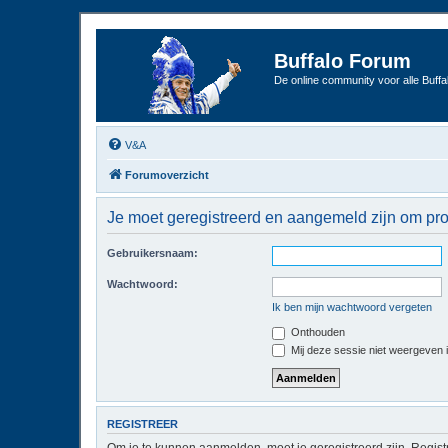
Buffalo Forum
De online community voor alle Buffal
V&A
Forumoverzicht
Je moet geregistreerd en aangemeld zijn om pro
Gebruikersnaam:
Wachtwoord:
Ik ben mijn wachtwoord vergeten
Onthouden
Mij deze sessie niet weergeven in
REGISTREER
Om je te kunnen aanmelden, moet je geregistreerd zijn. Regist