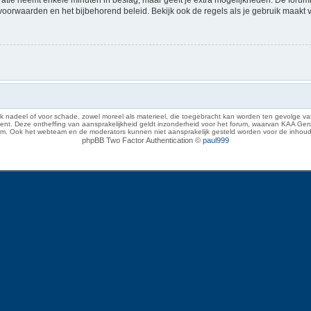
voorwaarden en het bijbehorend beleid. Bekijk ook de regels als je gebruik maakt 
 nadeel of voor schade, zowel moreel als materieel, die toegebracht kan worden ten gevolge van
eze ontheffing van aansprakelijkheid geldt inzonderheid voor het forum, waarvan KAA Gent zich 
rum. Ook het webteam en de moderators kunnen niet aansprakelijk gesteld worden voor de inhoud
phpBB Two Factor Authentication ©
paul999