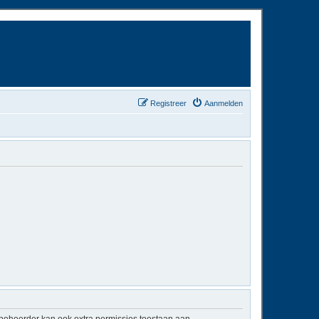
Registreer
Aanmelden
mbeheerder kan ook extra permissies toestaan aan