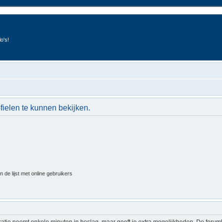
o's!
fielen te kunnen bekijken.
 de lijst met online gebruikers
ratie neemt enkele minuten in beslag, maar geeft je extra mogelijkheden. De foru