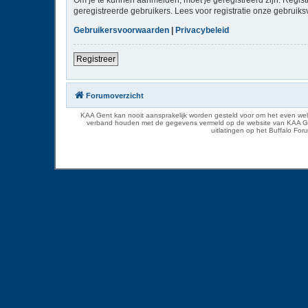
geregistreerde gebruikers. Lees voor registratie onze gebruiks
Gebruikersvoorwaarden
|
Privacybeleid
Registreer
Forumoverzicht
KAA Gent kan nooit aansprakelijk worden gesteld voor om het even welk
verband houden met de gegevens vermeld op de website van KAA Gent. D
uitlatingen op het Buffalo Fo