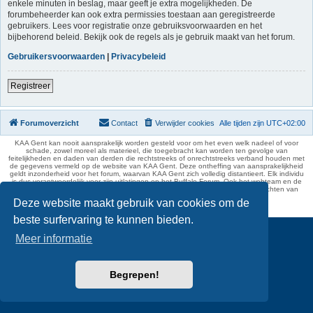
enkele minuten in beslag, maar geeft je extra mogelijkheden. De
forumbeheerder kan ook extra permissies toestaan aan geregistreerde
gebruikers. Lees voor registratie onze gebruiksvoorwaarden en het
bijbehorend beleid. Bekijk ook de regels als je gebruik maakt van het forum.
Gebruikersvoorwaarden
|
Privacybeleid
Registreer
Forumoverzicht
Contact
Verwijder cookies
Alle tijden zijn
UTC+02:00
KAA Gent kan nooit aansprakelijk worden gesteld voor om het even welk nadeel of voor
schade, zowel moreel als materieel, die toegebracht kan worden ten gevolge van
feitelijkheden en daden van derden die rechtstreeks of onrechtstreeks verband houden met
de gegevens vermeld op de website van KAA Gent. Deze ontheffing van aansprakelijkheid
geldt inzonderheid voor het forum, waarvan KAA Gent zich volledig distantieert. Elk individu
is dus verantwoordelijk voor zijn uitlatingen op het Buffalo Forum. Ook het webteam en de
moderators kunnen niet aansprakelijk gesteld worden voor de inhoud van berichten van
gebruikers.
Deze website maakt gebruik van cookies om de
phpBB Two Factor Authentication ©
paul999
beste surfervaring te kunnen bieden.
Meer informatie
Begrepen!