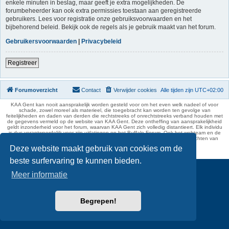
enkele minuten in beslag, maar geeft je extra mogelijkheden. De
forumbeheerder kan ook extra permissies toestaan aan geregistreerde
gebruikers. Lees voor registratie onze gebruiksvoorwaarden en het
bijbehorend beleid. Bekijk ook de regels als je gebruik maakt van het forum.
Gebruikersvoorwaarden
|
Privacybeleid
Registreer
Forumoverzicht
Contact
Verwijder cookies
Alle tijden zijn
UTC+02:00
KAA Gent kan nooit aansprakelijk worden gesteld voor om het even welk nadeel of voor
schade, zowel moreel als materieel, die toegebracht kan worden ten gevolge van
feitelijkheden en daden van derden die rechtstreeks of onrechtstreeks verband houden met
de gegevens vermeld op de website van KAA Gent. Deze ontheffing van aansprakelijkheid
geldt inzonderheid voor het forum, waarvan KAA Gent zich volledig distantieert. Elk individu
is dus verantwoordelijk voor zijn uitlatingen op het Buffalo Forum. Ook het webteam en de
moderators kunnen niet aansprakelijk gesteld worden voor de inhoud van berichten van
gebruikers.
Deze website maakt gebruik van cookies om de
phpBB Two Factor Authentication ©
paul999
beste surfervaring te kunnen bieden.
Meer informatie
Begrepen!