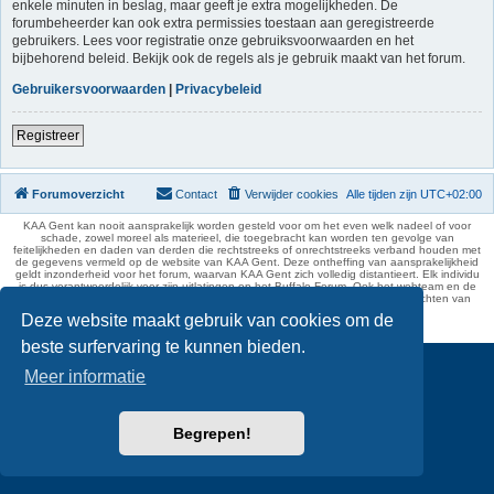
enkele minuten in beslag, maar geeft je extra mogelijkheden. De
forumbeheerder kan ook extra permissies toestaan aan geregistreerde
gebruikers. Lees voor registratie onze gebruiksvoorwaarden en het
bijbehorend beleid. Bekijk ook de regels als je gebruik maakt van het forum.
Gebruikersvoorwaarden
|
Privacybeleid
Registreer
Forumoverzicht
Contact
Verwijder cookies
Alle tijden zijn
UTC+02:00
KAA Gent kan nooit aansprakelijk worden gesteld voor om het even welk nadeel of voor
schade, zowel moreel als materieel, die toegebracht kan worden ten gevolge van
feitelijkheden en daden van derden die rechtstreeks of onrechtstreeks verband houden met
de gegevens vermeld op de website van KAA Gent. Deze ontheffing van aansprakelijkheid
geldt inzonderheid voor het forum, waarvan KAA Gent zich volledig distantieert. Elk individu
is dus verantwoordelijk voor zijn uitlatingen op het Buffalo Forum. Ook het webteam en de
moderators kunnen niet aansprakelijk gesteld worden voor de inhoud van berichten van
gebruikers.
Deze website maakt gebruik van cookies om de
phpBB Two Factor Authentication ©
paul999
beste surfervaring te kunnen bieden.
Meer informatie
Begrepen!