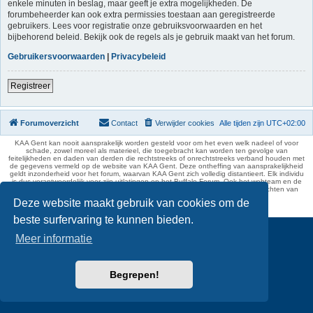
enkele minuten in beslag, maar geeft je extra mogelijkheden. De
forumbeheerder kan ook extra permissies toestaan aan geregistreerde
gebruikers. Lees voor registratie onze gebruiksvoorwaarden en het
bijbehorend beleid. Bekijk ook de regels als je gebruik maakt van het forum.
Gebruikersvoorwaarden
|
Privacybeleid
Registreer
Forumoverzicht
Contact
Verwijder cookies
Alle tijden zijn
UTC+02:00
KAA Gent kan nooit aansprakelijk worden gesteld voor om het even welk nadeel of voor
schade, zowel moreel als materieel, die toegebracht kan worden ten gevolge van
feitelijkheden en daden van derden die rechtstreeks of onrechtstreeks verband houden met
de gegevens vermeld op de website van KAA Gent. Deze ontheffing van aansprakelijkheid
geldt inzonderheid voor het forum, waarvan KAA Gent zich volledig distantieert. Elk individu
is dus verantwoordelijk voor zijn uitlatingen op het Buffalo Forum. Ook het webteam en de
moderators kunnen niet aansprakelijk gesteld worden voor de inhoud van berichten van
gebruikers.
Deze website maakt gebruik van cookies om de
phpBB Two Factor Authentication ©
paul999
beste surfervaring te kunnen bieden.
Meer informatie
Begrepen!