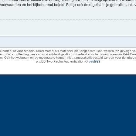
voorwaarden en het bijbehorend beleid. Bekijk ook de regels als je gebruik maakt 
 nadeel of voor schade, zowel moreel als materieel, die toegebracht kan worden ten gevolge van
eze ontheffing van aansprakelijkheid geldt inzonderheid voor het forum, waarvan KAA Gent zich 
rum. Ook het webteam en de moderators kunnen niet aansprakelijk gesteld worden voor de inhoud
phpBB Two Factor Authentication ©
paul999