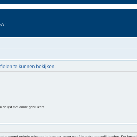
o's!
fielen te kunnen bekijken.
 de lijst met online gebruikers
ratie neemt enkele minuten in beslag, maar geeft je extra mogelijkheden. De foru