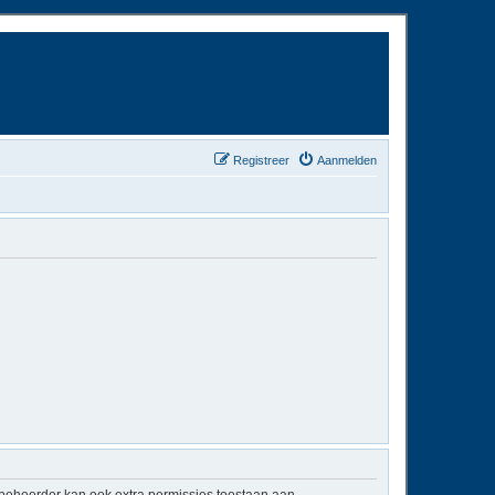
Registreer
Aanmelden
mbeheerder kan ook extra permissies toestaan aan