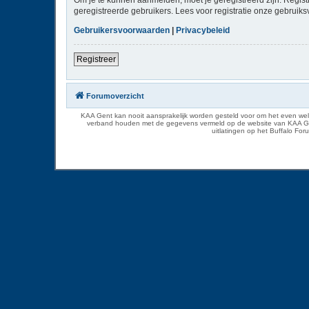
geregistreerde gebruikers. Lees voor registratie onze gebruiks
Gebruikersvoorwaarden
|
Privacybeleid
Registreer
Forumoverzicht
KAA Gent kan nooit aansprakelijk worden gesteld voor om het even welk
verband houden met de gegevens vermeld op de website van KAA Gent. D
uitlatingen op het Buffalo Fo