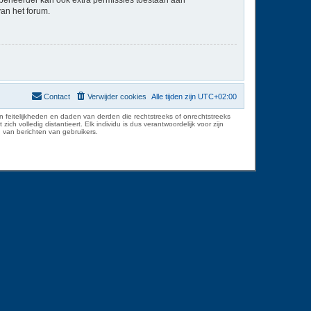
van het forum.
Contact
Verwijder cookies
Alle tijden zijn
UTC+02:00
 feitelijkheden en daden van derden die rechtstreeks of onrechtstreeks
volledig distantieert. Elk individu is dus verantwoordelijk voor zijn
 van berichten van gebruikers.