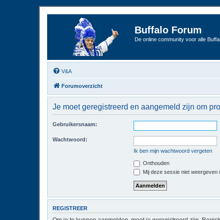
Buffalo Forum
De online community voor alle Buffal
V&A
Forumoverzicht
Je moet geregistreerd en aangemeld zijn om pro
Gebruikersnaam:
Wachtwoord:
Ik ben mijn wachtwoord vergeten
Onthouden
Mij deze sessie niet weergeven in
REGISTREER
Om je te kunnen aanmelden, moet je geregistreerd zijn. Regist