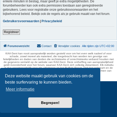
enkele minuten in beslag, maar geeft je extra mogelijkheden. De
forumbeheerder kan ook extra permissies toestaan aan geregistreerde
gebruikers. Lees voor registratie onze gebruiksvoorwaarden en het
bijbehorend beleid. Bekijk ook de regels als je gebruik maakt van het forum.
Gebruikersvoorwaarden
|
Privacybeleid
Registreer
Forumoverzicht
Contact
Verwijder cookies
Alle tijden zijn
UTC+02:00
KAA Gent kan nooit aansprakelijk worden gesteld voor om het even welk nadeel of voor
schade, zowel moreel als materieel, die toegebracht kan worden ten gevolge van
feitelijkheden en daden van derden die rechtstreeks of onrechtstreeks verband houden met
de gegevens vermeld op de website van KAA Gent. Deze ontheffing van aansprakelijkheid
geldt inzonderheid voor het forum, waarvan KAA Gent zich volledig distantieert. Elk individu
is dus verantwoordelijk voor zijn uitlatingen op het Buffalo Forum. Ook het webteam en de
moderators kunnen niet aansprakelijk gesteld worden voor de inhoud van berichten van
gebruikers.
Deze website maakt gebruik van cookies om de
phpBB Two Factor Authentication ©
paul999
beste surfervaring te kunnen bieden.
Meer informatie
Begrepen!