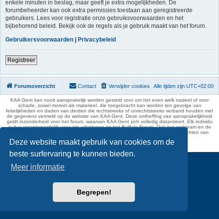
enkele minuten in beslag, maar geeft je extra mogelijkheden. De
forumbeheerder kan ook extra permissies toestaan aan geregistreerde
gebruikers. Lees voor registratie onze gebruiksvoorwaarden en het
bijbehorend beleid. Bekijk ook de regels als je gebruik maakt van het forum.
Gebruikersvoorwaarden
|
Privacybeleid
Registreer
Forumoverzicht
Contact
Verwijder cookies
Alle tijden zijn
UTC+02:00
KAA Gent kan nooit aansprakelijk worden gesteld voor om het even welk nadeel of voor
schade, zowel moreel als materieel, die toegebracht kan worden ten gevolge van
feitelijkheden en daden van derden die rechtstreeks of onrechtstreeks verband houden met
de gegevens vermeld op de website van KAA Gent. Deze ontheffing van aansprakelijkheid
geldt inzonderheid voor het forum, waarvan KAA Gent zich volledig distantieert. Elk individu
is dus verantwoordelijk voor zijn uitlatingen op het Buffalo Forum. Ook het webteam en de
moderators kunnen niet aansprakelijk gesteld worden voor de inhoud van berichten van
gebruikers.
Deze website maakt gebruik van cookies om de
phpBB Two Factor Authentication ©
paul999
beste surfervaring te kunnen bieden.
Meer informatie
Begrepen!