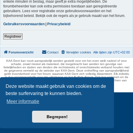
enkele minuten in beslag, maar geeft je extra mogelijkheden. De
forumbeheerder kan ook extra permissies toestaan aan geregistreerde
gebruikers. Lees voor registratie onze gebruiksvoorwaarden en het
bijbehorend beleid. Bekijk ook de regels als je gebruik maakt van het forum.
Gebruikersvoorwaarden
|
Privacybeleid
Registreer
Forumoverzicht
Contact
Verwijder cookies
Alle tijden zijn
UTC+02:00
KAA Gent kan nooit aansprakelijk worden gesteld voor om het even welk nadeel of voor
schade, zowel moreel als materieel, die toegebracht kan worden ten gevolge van
feitelijkheden en daden van derden die rechtstreeks of onrechtstreeks verband houden met
de gegevens vermeld op de website van KAA Gent. Deze ontheffing van aansprakelijkheid
geldt inzonderheid voor het forum, waarvan KAA Gent zich volledig distantieert. Elk individu
is dus verantwoordelijk voor zijn uitlatingen op het Buffalo Forum. Ook het webteam en de
moderators kunnen niet aansprakelijk gesteld worden voor de inhoud van berichten van
gebruikers.
Deze website maakt gebruik van cookies om de
phpBB Two Factor Authentication ©
paul999
beste surfervaring te kunnen bieden.
Meer informatie
Begrepen!