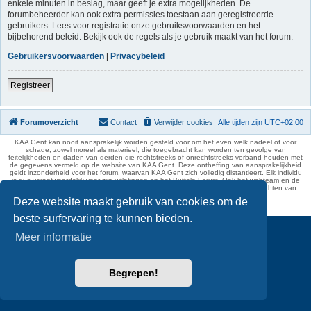
enkele minuten in beslag, maar geeft je extra mogelijkheden. De
forumbeheerder kan ook extra permissies toestaan aan geregistreerde
gebruikers. Lees voor registratie onze gebruiksvoorwaarden en het
bijbehorend beleid. Bekijk ook de regels als je gebruik maakt van het forum.
Gebruikersvoorwaarden
|
Privacybeleid
Registreer
Forumoverzicht
Contact
Verwijder cookies
Alle tijden zijn
UTC+02:00
KAA Gent kan nooit aansprakelijk worden gesteld voor om het even welk nadeel of voor
schade, zowel moreel als materieel, die toegebracht kan worden ten gevolge van
feitelijkheden en daden van derden die rechtstreeks of onrechtstreeks verband houden met
de gegevens vermeld op de website van KAA Gent. Deze ontheffing van aansprakelijkheid
geldt inzonderheid voor het forum, waarvan KAA Gent zich volledig distantieert. Elk individu
is dus verantwoordelijk voor zijn uitlatingen op het Buffalo Forum. Ook het webteam en de
moderators kunnen niet aansprakelijk gesteld worden voor de inhoud van berichten van
gebruikers.
Deze website maakt gebruik van cookies om de
phpBB Two Factor Authentication ©
paul999
beste surfervaring te kunnen bieden.
Meer informatie
Begrepen!