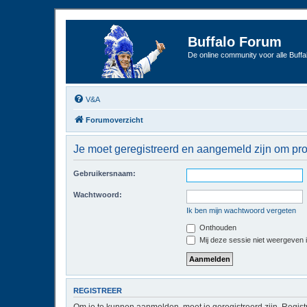
Buffalo Forum
De online community voor alle Buffal
V&A
Forumoverzicht
Je moet geregistreerd en aangemeld zijn om pro
Gebruikersnaam:
Wachtwoord:
Ik ben mijn wachtwoord vergeten
Onthouden
Mij deze sessie niet weergeven in
REGISTREER
Om je te kunnen aanmelden, moet je geregistreerd zijn. Regist