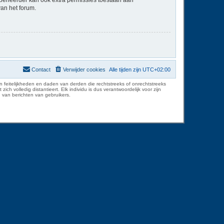
van het forum.
Contact
Verwijder cookies
Alle tijden zijn
UTC+02:00
 feitelijkheden en daden van derden die rechtstreeks of onrechtstreeks
volledig distantieert. Elk individu is dus verantwoordelijk voor zijn
 van berichten van gebruikers.