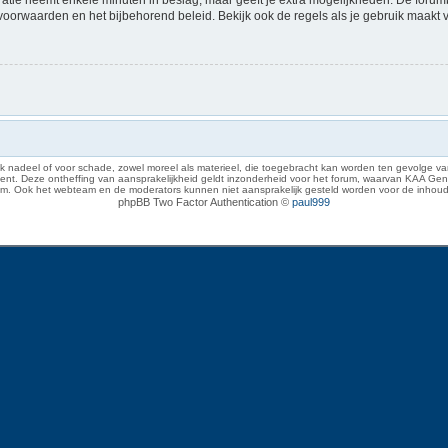
voorwaarden en het bijbehorend beleid. Bekijk ook de regels als je gebruik maakt 
 nadeel of voor schade, zowel moreel als materieel, die toegebracht kan worden ten gevolge van
eze ontheffing van aansprakelijkheid geldt inzonderheid voor het forum, waarvan KAA Gent zich 
rum. Ook het webteam en de moderators kunnen niet aansprakelijk gesteld worden voor de inhoud
phpBB Two Factor Authentication ©
paul999