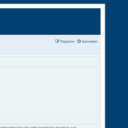
Registreer
Aanmelden
mbeheerder kan ook extra permissies toestaan aan