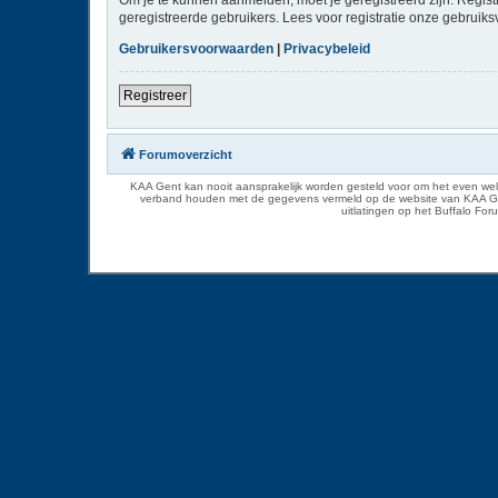
geregistreerde gebruikers. Lees voor registratie onze gebruiks
Gebruikersvoorwaarden
|
Privacybeleid
Registreer
Forumoverzicht
KAA Gent kan nooit aansprakelijk worden gesteld voor om het even welk
verband houden met de gegevens vermeld op de website van KAA Gent. D
uitlatingen op het Buffalo Fo