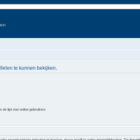
o's!
fielen te kunnen bekijken.
 de lijst met online gebruikers
ratie neemt enkele minuten in beslag, maar geeft je extra mogelijkheden. De foru