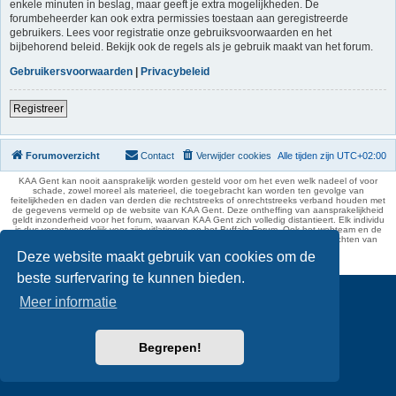
enkele minuten in beslag, maar geeft je extra mogelijkheden. De
forumbeheerder kan ook extra permissies toestaan aan geregistreerde
gebruikers. Lees voor registratie onze gebruiksvoorwaarden en het
bijbehorend beleid. Bekijk ook de regels als je gebruik maakt van het forum.
Gebruikersvoorwaarden
|
Privacybeleid
Registreer
Forumoverzicht
Contact
Verwijder cookies
Alle tijden zijn
UTC+02:00
KAA Gent kan nooit aansprakelijk worden gesteld voor om het even welk nadeel of voor
schade, zowel moreel als materieel, die toegebracht kan worden ten gevolge van
feitelijkheden en daden van derden die rechtstreeks of onrechtstreeks verband houden met
de gegevens vermeld op de website van KAA Gent. Deze ontheffing van aansprakelijkheid
geldt inzonderheid voor het forum, waarvan KAA Gent zich volledig distantieert. Elk individu
is dus verantwoordelijk voor zijn uitlatingen op het Buffalo Forum. Ook het webteam en de
moderators kunnen niet aansprakelijk gesteld worden voor de inhoud van berichten van
gebruikers.
Deze website maakt gebruik van cookies om de
phpBB Two Factor Authentication ©
paul999
beste surfervaring te kunnen bieden.
Meer informatie
Begrepen!