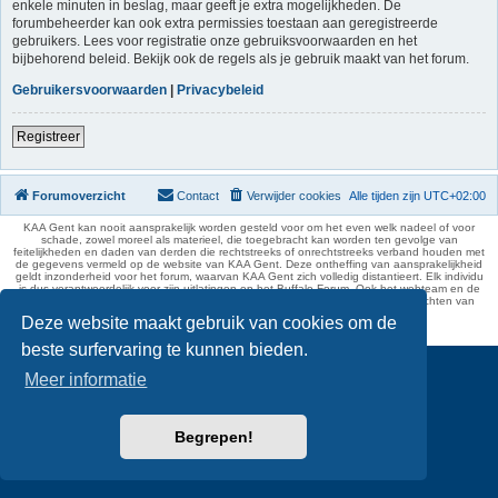
enkele minuten in beslag, maar geeft je extra mogelijkheden. De
forumbeheerder kan ook extra permissies toestaan aan geregistreerde
gebruikers. Lees voor registratie onze gebruiksvoorwaarden en het
bijbehorend beleid. Bekijk ook de regels als je gebruik maakt van het forum.
Gebruikersvoorwaarden
|
Privacybeleid
Registreer
Forumoverzicht
Contact
Verwijder cookies
Alle tijden zijn
UTC+02:00
KAA Gent kan nooit aansprakelijk worden gesteld voor om het even welk nadeel of voor
schade, zowel moreel als materieel, die toegebracht kan worden ten gevolge van
feitelijkheden en daden van derden die rechtstreeks of onrechtstreeks verband houden met
de gegevens vermeld op de website van KAA Gent. Deze ontheffing van aansprakelijkheid
geldt inzonderheid voor het forum, waarvan KAA Gent zich volledig distantieert. Elk individu
is dus verantwoordelijk voor zijn uitlatingen op het Buffalo Forum. Ook het webteam en de
moderators kunnen niet aansprakelijk gesteld worden voor de inhoud van berichten van
gebruikers.
Deze website maakt gebruik van cookies om de
phpBB Two Factor Authentication ©
paul999
beste surfervaring te kunnen bieden.
Meer informatie
Begrepen!