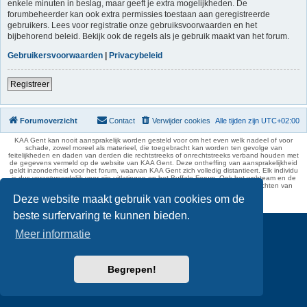
enkele minuten in beslag, maar geeft je extra mogelijkheden. De
forumbeheerder kan ook extra permissies toestaan aan geregistreerde
gebruikers. Lees voor registratie onze gebruiksvoorwaarden en het
bijbehorend beleid. Bekijk ook de regels als je gebruik maakt van het forum.
Gebruikersvoorwaarden
|
Privacybeleid
Registreer
Forumoverzicht
Contact
Verwijder cookies
Alle tijden zijn
UTC+02:00
KAA Gent kan nooit aansprakelijk worden gesteld voor om het even welk nadeel of voor
schade, zowel moreel als materieel, die toegebracht kan worden ten gevolge van
feitelijkheden en daden van derden die rechtstreeks of onrechtstreeks verband houden met
de gegevens vermeld op de website van KAA Gent. Deze ontheffing van aansprakelijkheid
geldt inzonderheid voor het forum, waarvan KAA Gent zich volledig distantieert. Elk individu
is dus verantwoordelijk voor zijn uitlatingen op het Buffalo Forum. Ook het webteam en de
moderators kunnen niet aansprakelijk gesteld worden voor de inhoud van berichten van
gebruikers.
Deze website maakt gebruik van cookies om de
phpBB Two Factor Authentication ©
paul999
beste surfervaring te kunnen bieden.
Meer informatie
Begrepen!