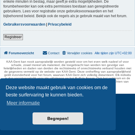
enkele minuten in beslag, maar geeft je extra mogelijkheden. De
forumbeheerder kan ook extra permissies toestaan aan geregistreerde
gebruikers. Lees voor registratie onze gebruiksvoorwaarden en het
bijbehorend beleid. Bekijk ook de regels als je gebruik maakt van het forum.
Gebruikersvoorwaarden
|
Privacybeleid
Registreer
Forumoverzicht
Contact
Verwijder cookies
Alle tijden zijn
UTC+02:00
KAA Gent kan nooit aansprakelijk worden gesteld voor om het even welk nadeel of voor
schade, zowel moreel als materieel, die toegebracht kan worden ten gevolge van
feitelijkheden en daden van derden die rechtstreeks of onrechtstreeks verband houden met
de gegevens vermeld op de website van KAA Gent. Deze ontheffing van aansprakelijkheid
geldt inzonderheid voor het forum, waarvan KAA Gent zich volledig distantieert. Elk individu
is dus verantwoordelijk voor zijn uitlatingen op het Buffalo Forum. Ook het webteam en de
moderators kunnen niet aansprakelijk gesteld worden voor de inhoud van berichten van
gebruikers.
Deze website maakt gebruik van cookies om de
phpBB Two Factor Authentication ©
paul999
beste surfervaring te kunnen bieden.
Meer informatie
Begrepen!