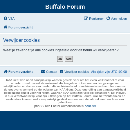
Buffalo Forum
V&A
Registreer
Aanmelden
Forumoverzicht
Verwijder cookies
Weet je zeker dat je alle cookies ingesteld door dit forum wil verwijderen?
Forumoverzicht
Contact
Verwijder cookies
Alle tijden zijn
UTC+02:00
KAA Gent kan nooit aansprakelijk worden gesteld voor om het even welk nadeel of voor
schade, zowel moreel als materieel, die toegebracht kan worden ten gevolge van
feitelijkheden en daden van derden die rechtstreeks of onrechtstreeks verband houden met
de gegevens vermeld op de website van KAA Gent. Deze ontheffing van aansprakelijkheid
geldt inzonderheid voor het forum, waarvan KAA Gent zich volledig distantieert. Elk individu
is dus verantwoordelijk voor zijn uitlatingen op het Buffalo Forum. Ook het webteam en de
moderators kunnen niet aansprakelijk gesteld worden voor de inhoud van berichten van
gebruikers.
phpBB Two Factor Authentication ©
paul999