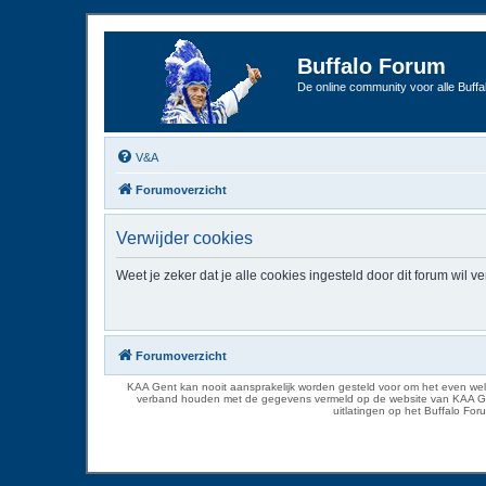
Buffalo Forum
De online community voor alle Buffal
V&A
Forumoverzicht
Verwijder cookies
Weet je zeker dat je alle cookies ingesteld door dit forum wil v
Forumoverzicht
KAA Gent kan nooit aansprakelijk worden gesteld voor om het even welk
verband houden met de gegevens vermeld op de website van KAA Gent. D
uitlatingen op het Buffalo Fo