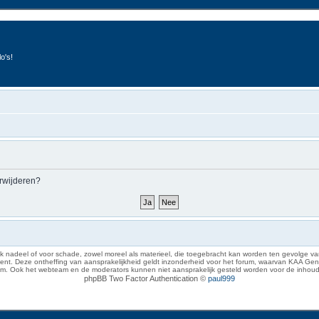
o's!
erwijderen?
 nadeel of voor schade, zowel moreel als materieel, die toegebracht kan worden ten gevolge van
eze ontheffing van aansprakelijkheid geldt inzonderheid voor het forum, waarvan KAA Gent zich 
rum. Ook het webteam en de moderators kunnen niet aansprakelijk gesteld worden voor de inhoud
phpBB Two Factor Authentication ©
paul999