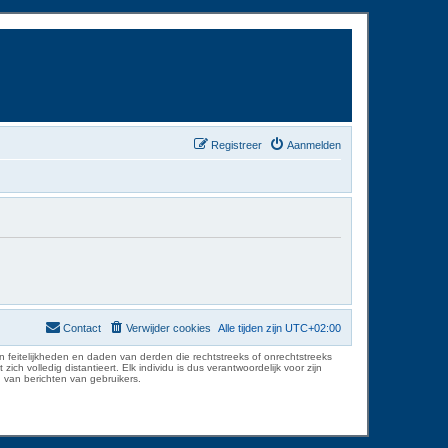
Registreer
Aanmelden
Contact
Verwijder cookies
Alle tijden zijn
UTC+02:00
 feitelijkheden en daden van derden die rechtstreeks of onrechtstreeks
volledig distantieert. Elk individu is dus verantwoordelijk voor zijn
 van berichten van gebruikers.