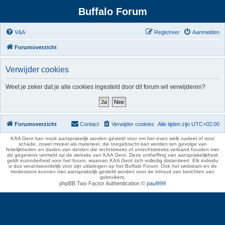
Buffalo Forum
V&A
Registreer
Aanmelden
Forumoverzicht
Verwijder cookies
Weet je zeker dat je alle cookies ingesteld door dit forum wil verwijderen?
Forumoverzicht
Contact
Verwijder cookies
Alle tijden zijn
UTC+02:00
KAA Gent kan nooit aansprakelijk worden gesteld voor om het even welk nadeel of voor
schade, zowel moreel als materieel, die toegebracht kan worden ten gevolge van
feitelijkheden en daden van derden die rechtstreeks of onrechtstreeks verband houden met
de gegevens vermeld op de website van KAA Gent. Deze ontheffing van aansprakelijkheid
geldt inzonderheid voor het forum, waarvan KAA Gent zich volledig distantieert. Elk individu
is dus verantwoordelijk voor zijn uitlatingen op het Buffalo Forum. Ook het webteam en de
moderators kunnen niet aansprakelijk gesteld worden voor de inhoud van berichten van
gebruikers.
phpBB Two Factor Authentication ©
paul999