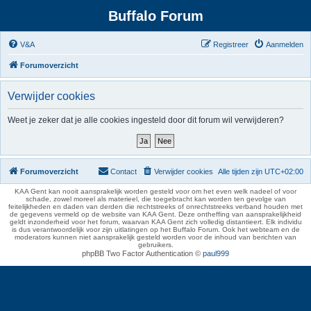
Buffalo Forum
V&A
Registreer
Aanmelden
Forumoverzicht
Verwijder cookies
Weet je zeker dat je alle cookies ingesteld door dit forum wil verwijderen?
Forumoverzicht
Contact
Verwijder cookies
Alle tijden zijn
UTC+02:00
KAA Gent kan nooit aansprakelijk worden gesteld voor om het even welk nadeel of voor
schade, zowel moreel als materieel, die toegebracht kan worden ten gevolge van
feitelijkheden en daden van derden die rechtstreeks of onrechtstreeks verband houden met
de gegevens vermeld op de website van KAA Gent. Deze ontheffing van aansprakelijkheid
geldt inzonderheid voor het forum, waarvan KAA Gent zich volledig distantieert. Elk individu
is dus verantwoordelijk voor zijn uitlatingen op het Buffalo Forum. Ook het webteam en de
moderators kunnen niet aansprakelijk gesteld worden voor de inhoud van berichten van
gebruikers.
phpBB Two Factor Authentication ©
paul999