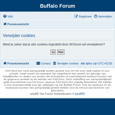
Buffalo Forum
V&A
Registreer
Aanmelden
Forumoverzicht
Verwijder cookies
Weet je zeker dat je alle cookies ingesteld door dit forum wil verwijderen?
Forumoverzicht
Contact
Verwijder cookies
Alle tijden zijn
UTC+02:00
KAA Gent kan nooit aansprakelijk worden gesteld voor om het even welk nadeel of voor
schade, zowel moreel als materieel, die toegebracht kan worden ten gevolge van
feitelijkheden en daden van derden die rechtstreeks of onrechtstreeks verband houden met
de gegevens vermeld op de website van KAA Gent. Deze ontheffing van aansprakelijkheid
geldt inzonderheid voor het forum, waarvan KAA Gent zich volledig distantieert. Elk individu
is dus verantwoordelijk voor zijn uitlatingen op het Buffalo Forum. Ook het webteam en de
moderators kunnen niet aansprakelijk gesteld worden voor de inhoud van berichten van
gebruikers.
phpBB Two Factor Authentication ©
paul999