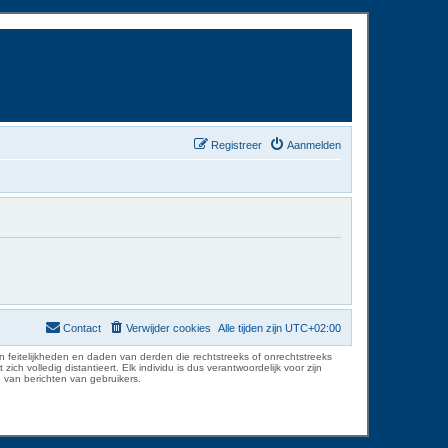
Registreer
Aanmelden
Contact
Verwijder cookies
Alle tijden zijn
UTC+02:00
 feitelijkheden en daden van derden die rechtstreeks of onrechtstreeks
volledig distantieert. Elk individu is dus verantwoordelijk voor zijn
 van berichten van gebruikers.