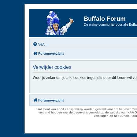
Buffalo Forum
De online community voor alle Buffal
V&A
Forumoverzicht
Verwijder cookies
Weet je zeker dat je alle cookies ingesteld door dit forum wil v
Forumoverzicht
KAA Gent kan nooit aansprakelijk worden gesteld voor om het even welk
verband houden met de gegevens vermeld op de website van KAA Gent. D
uitlatingen op het Buffalo Fo