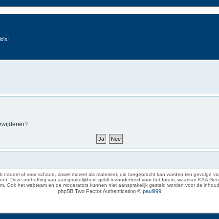
o's!
erwijderen?
 nadeel of voor schade, zowel moreel als materieel, die toegebracht kan worden ten gevolge van
eze ontheffing van aansprakelijkheid geldt inzonderheid voor het forum, waarvan KAA Gent zich 
rum. Ook het webteam en de moderators kunnen niet aansprakelijk gesteld worden voor de inhoud
phpBB Two Factor Authentication ©
paul999