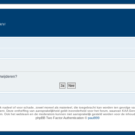
o's!
erwijderen?
 nadeel of voor schade, zowel moreel als materieel, die toegebracht kan worden ten gevolge van
eze ontheffing van aansprakelijkheid geldt inzonderheid voor het forum, waarvan KAA Gent zich 
rum. Ook het webteam en de moderators kunnen niet aansprakelijk gesteld worden voor de inhoud
phpBB Two Factor Authentication ©
paul999