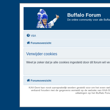
Buffalo Forum
De online community voor alle Buffal
V&A
Forumoverzicht
Verwijder cookies
Weet je zeker dat je alle cookies ingesteld door dit forum wil v
Forumoverzicht
KAA Gent kan nooit aansprakelijk worden gesteld voor om het even welk
verband houden met de gegevens vermeld op de website van KAA Gent. D
uitlatingen op het Buffalo Fo