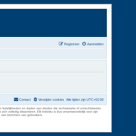
Registreer
Aanmelden
Contact
Verwijder cookies
Alle tijden zijn
UTC+02:00
 feitelijkheden en daden van derden die rechtstreeks of onrechtstreeks
volledig distantieert. Elk individu is dus verantwoordelijk voor zijn
 van berichten van gebruikers.