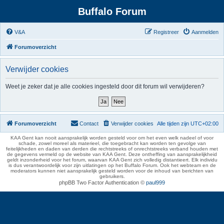
Buffalo Forum
V&A
Registreer
Aanmelden
Forumoverzicht
Verwijder cookies
Weet je zeker dat je alle cookies ingesteld door dit forum wil verwijderen?
Forumoverzicht
Contact
Verwijder cookies
Alle tijden zijn
UTC+02:00
KAA Gent kan nooit aansprakelijk worden gesteld voor om het even welk nadeel of voor
schade, zowel moreel als materieel, die toegebracht kan worden ten gevolge van
feitelijkheden en daden van derden die rechtstreeks of onrechtstreeks verband houden met
de gegevens vermeld op de website van KAA Gent. Deze ontheffing van aansprakelijkheid
geldt inzonderheid voor het forum, waarvan KAA Gent zich volledig distantieert. Elk individu
is dus verantwoordelijk voor zijn uitlatingen op het Buffalo Forum. Ook het webteam en de
moderators kunnen niet aansprakelijk gesteld worden voor de inhoud van berichten van
gebruikers.
phpBB Two Factor Authentication ©
paul999