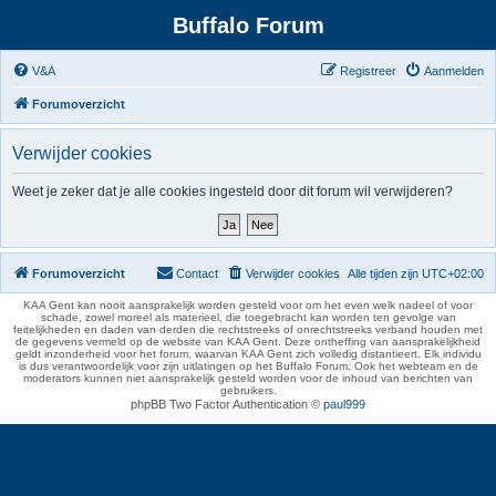
Buffalo Forum
V&A
Registreer
Aanmelden
Forumoverzicht
Verwijder cookies
Weet je zeker dat je alle cookies ingesteld door dit forum wil verwijderen?
Forumoverzicht
Contact
Verwijder cookies
Alle tijden zijn
UTC+02:00
KAA Gent kan nooit aansprakelijk worden gesteld voor om het even welk nadeel of voor
schade, zowel moreel als materieel, die toegebracht kan worden ten gevolge van
feitelijkheden en daden van derden die rechtstreeks of onrechtstreeks verband houden met
de gegevens vermeld op de website van KAA Gent. Deze ontheffing van aansprakelijkheid
geldt inzonderheid voor het forum, waarvan KAA Gent zich volledig distantieert. Elk individu
is dus verantwoordelijk voor zijn uitlatingen op het Buffalo Forum. Ook het webteam en de
moderators kunnen niet aansprakelijk gesteld worden voor de inhoud van berichten van
gebruikers.
phpBB Two Factor Authentication ©
paul999