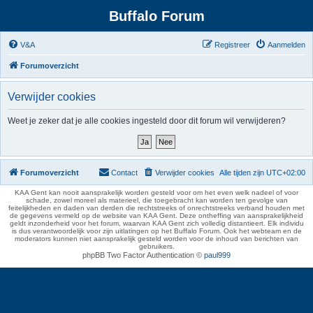
Buffalo Forum
V&A
Registreer
Aanmelden
Forumoverzicht
Verwijder cookies
Weet je zeker dat je alle cookies ingesteld door dit forum wil verwijderen?
Forumoverzicht
Contact
Verwijder cookies
Alle tijden zijn
UTC+02:00
KAA Gent kan nooit aansprakelijk worden gesteld voor om het even welk nadeel of voor
schade, zowel moreel als materieel, die toegebracht kan worden ten gevolge van
feitelijkheden en daden van derden die rechtstreeks of onrechtstreeks verband houden met
de gegevens vermeld op de website van KAA Gent. Deze ontheffing van aansprakelijkheid
geldt inzonderheid voor het forum, waarvan KAA Gent zich volledig distantieert. Elk individu
is dus verantwoordelijk voor zijn uitlatingen op het Buffalo Forum. Ook het webteam en de
moderators kunnen niet aansprakelijk gesteld worden voor de inhoud van berichten van
gebruikers.
phpBB Two Factor Authentication ©
paul999