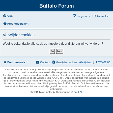
Buffalo Forum
V&A
Registreer
Aanmelden
Forumoverzicht
Verwijder cookies
Weet je zeker dat je alle cookies ingesteld door dit forum wil verwijderen?
Forumoverzicht
Contact
Verwijder cookies
Alle tijden zijn
UTC+02:00
KAA Gent kan nooit aansprakelijk worden gesteld voor om het even welk nadeel of voor
schade, zowel moreel als materieel, die toegebracht kan worden ten gevolge van
feitelijkheden en daden van derden die rechtstreeks of onrechtstreeks verband houden met
de gegevens vermeld op de website van KAA Gent. Deze ontheffing van aansprakelijkheid
geldt inzonderheid voor het forum, waarvan KAA Gent zich volledig distantieert. Elk individu
is dus verantwoordelijk voor zijn uitlatingen op het Buffalo Forum. Ook het webteam en de
moderators kunnen niet aansprakelijk gesteld worden voor de inhoud van berichten van
gebruikers.
phpBB Two Factor Authentication ©
paul999