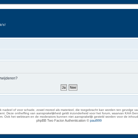
o's!
erwijderen?
 nadeel of voor schade, zowel moreel als materieel, die toegebracht kan worden ten gevolge van
eze ontheffing van aansprakelijkheid geldt inzonderheid voor het forum, waarvan KAA Gent zich 
rum. Ook het webteam en de moderators kunnen niet aansprakelijk gesteld worden voor de inhoud
phpBB Two Factor Authentication ©
paul999