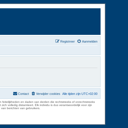
Registreer
Aanmelden
Contact
Verwijder cookies
Alle tijden zijn
UTC+02:00
 feitelijkheden en daden van derden die rechtstreeks of onrechtstreeks
volledig distantieert. Elk individu is dus verantwoordelijk voor zijn
 van berichten van gebruikers.