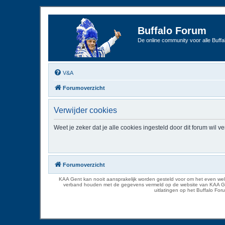
Buffalo Forum
De online community voor alle Buffal
V&A
Forumoverzicht
Verwijder cookies
Weet je zeker dat je alle cookies ingesteld door dit forum wil v
Forumoverzicht
KAA Gent kan nooit aansprakelijk worden gesteld voor om het even welk
verband houden met de gegevens vermeld op de website van KAA Gent. D
uitlatingen op het Buffalo Fo