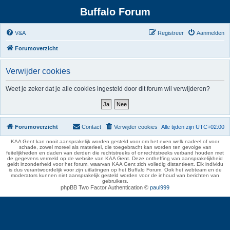
Buffalo Forum
V&A
Registreer
Aanmelden
Forumoverzicht
Verwijder cookies
Weet je zeker dat je alle cookies ingesteld door dit forum wil verwijderen?
Forumoverzicht
Contact
Verwijder cookies
Alle tijden zijn
UTC+02:00
KAA Gent kan nooit aansprakelijk worden gesteld voor om het even welk nadeel of voor
schade, zowel moreel als materieel, die toegebracht kan worden ten gevolge van
feitelijkheden en daden van derden die rechtstreeks of onrechtstreeks verband houden met
de gegevens vermeld op de website van KAA Gent. Deze ontheffing van aansprakelijkheid
geldt inzonderheid voor het forum, waarvan KAA Gent zich volledig distantieert. Elk individu
is dus verantwoordelijk voor zijn uitlatingen op het Buffalo Forum. Ook het webteam en de
moderators kunnen niet aansprakelijk gesteld worden voor de inhoud van berichten van
gebruikers.
phpBB Two Factor Authentication ©
paul999