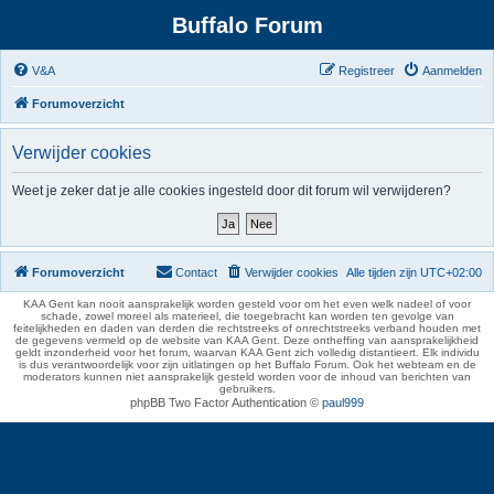
Buffalo Forum
V&A
Registreer
Aanmelden
Forumoverzicht
Verwijder cookies
Weet je zeker dat je alle cookies ingesteld door dit forum wil verwijderen?
Forumoverzicht
Contact
Verwijder cookies
Alle tijden zijn
UTC+02:00
KAA Gent kan nooit aansprakelijk worden gesteld voor om het even welk nadeel of voor
schade, zowel moreel als materieel, die toegebracht kan worden ten gevolge van
feitelijkheden en daden van derden die rechtstreeks of onrechtstreeks verband houden met
de gegevens vermeld op de website van KAA Gent. Deze ontheffing van aansprakelijkheid
geldt inzonderheid voor het forum, waarvan KAA Gent zich volledig distantieert. Elk individu
is dus verantwoordelijk voor zijn uitlatingen op het Buffalo Forum. Ook het webteam en de
moderators kunnen niet aansprakelijk gesteld worden voor de inhoud van berichten van
gebruikers.
phpBB Two Factor Authentication ©
paul999