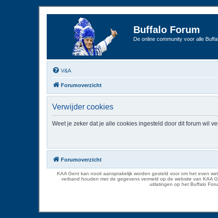
Buffalo Forum
De online community voor alle Buffal
V&A
Forumoverzicht
Verwijder cookies
Weet je zeker dat je alle cookies ingesteld door dit forum wil v
Forumoverzicht
KAA Gent kan nooit aansprakelijk worden gesteld voor om het even welk
verband houden met de gegevens vermeld op de website van KAA Gent. D
uitlatingen op het Buffalo Fo