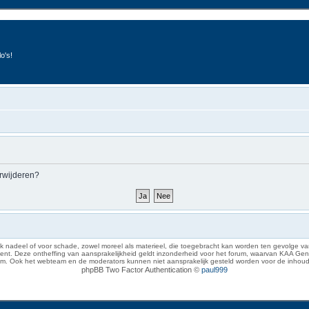
o's!
erwijderen?
 nadeel of voor schade, zowel moreel als materieel, die toegebracht kan worden ten gevolge van
eze ontheffing van aansprakelijkheid geldt inzonderheid voor het forum, waarvan KAA Gent zich 
rum. Ook het webteam en de moderators kunnen niet aansprakelijk gesteld worden voor de inhoud
phpBB Two Factor Authentication ©
paul999