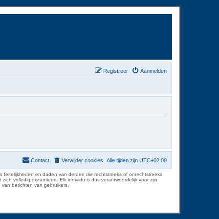
Registreer
Aanmelden
Contact
Verwijder cookies
Alle tijden zijn
UTC+02:00
 feitelijkheden en daden van derden die rechtstreeks of onrechtstreeks
volledig distantieert. Elk individu is dus verantwoordelijk voor zijn
 van berichten van gebruikers.