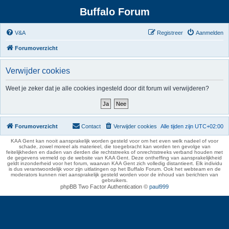
Buffalo Forum
V&A
Registreer
Aanmelden
Forumoverzicht
Verwijder cookies
Weet je zeker dat je alle cookies ingesteld door dit forum wil verwijderen?
Forumoverzicht
Contact
Verwijder cookies
Alle tijden zijn
UTC+02:00
KAA Gent kan nooit aansprakelijk worden gesteld voor om het even welk nadeel of voor
schade, zowel moreel als materieel, die toegebracht kan worden ten gevolge van
feitelijkheden en daden van derden die rechtstreeks of onrechtstreeks verband houden met
de gegevens vermeld op de website van KAA Gent. Deze ontheffing van aansprakelijkheid
geldt inzonderheid voor het forum, waarvan KAA Gent zich volledig distantieert. Elk individu
is dus verantwoordelijk voor zijn uitlatingen op het Buffalo Forum. Ook het webteam en de
moderators kunnen niet aansprakelijk gesteld worden voor de inhoud van berichten van
gebruikers.
phpBB Two Factor Authentication ©
paul999