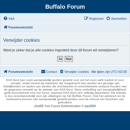
Buffalo Forum
V&A
Registreer
Aanmelden
Forumoverzicht
Verwijder cookies
Weet je zeker dat je alle cookies ingesteld door dit forum wil verwijderen?
Forumoverzicht
Contact
Verwijder cookies
Alle tijden zijn
UTC+02:00
KAA Gent kan nooit aansprakelijk worden gesteld voor om het even welk nadeel of voor
schade, zowel moreel als materieel, die toegebracht kan worden ten gevolge van
feitelijkheden en daden van derden die rechtstreeks of onrechtstreeks verband houden met
de gegevens vermeld op de website van KAA Gent. Deze ontheffing van aansprakelijkheid
geldt inzonderheid voor het forum, waarvan KAA Gent zich volledig distantieert. Elk individu
is dus verantwoordelijk voor zijn uitlatingen op het Buffalo Forum. Ook het webteam en de
moderators kunnen niet aansprakelijk gesteld worden voor de inhoud van berichten van
gebruikers.
phpBB Two Factor Authentication ©
paul999