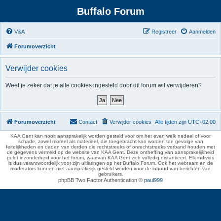
Buffalo Forum
V&A
Registreer
Aanmelden
Forumoverzicht
Verwijder cookies
Weet je zeker dat je alle cookies ingesteld door dit forum wil verwijderen?
Forumoverzicht
Contact
Verwijder cookies
Alle tijden zijn
UTC+02:00
KAA Gent kan nooit aansprakelijk worden gesteld voor om het even welk nadeel of voor
schade, zowel moreel als materieel, die toegebracht kan worden ten gevolge van
feitelijkheden en daden van derden die rechtstreeks of onrechtstreeks verband houden met
de gegevens vermeld op de website van KAA Gent. Deze ontheffing van aansprakelijkheid
geldt inzonderheid voor het forum, waarvan KAA Gent zich volledig distantieert. Elk individu
is dus verantwoordelijk voor zijn uitlatingen op het Buffalo Forum. Ook het webteam en de
moderators kunnen niet aansprakelijk gesteld worden voor de inhoud van berichten van
gebruikers.
phpBB Two Factor Authentication ©
paul999