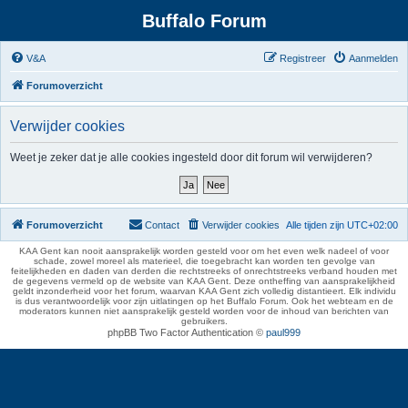
Buffalo Forum
V&A
Registreer
Aanmelden
Forumoverzicht
Verwijder cookies
Weet je zeker dat je alle cookies ingesteld door dit forum wil verwijderen?
Forumoverzicht
Contact
Verwijder cookies
Alle tijden zijn
UTC+02:00
KAA Gent kan nooit aansprakelijk worden gesteld voor om het even welk nadeel of voor
schade, zowel moreel als materieel, die toegebracht kan worden ten gevolge van
feitelijkheden en daden van derden die rechtstreeks of onrechtstreeks verband houden met
de gegevens vermeld op de website van KAA Gent. Deze ontheffing van aansprakelijkheid
geldt inzonderheid voor het forum, waarvan KAA Gent zich volledig distantieert. Elk individu
is dus verantwoordelijk voor zijn uitlatingen op het Buffalo Forum. Ook het webteam en de
moderators kunnen niet aansprakelijk gesteld worden voor de inhoud van berichten van
gebruikers.
phpBB Two Factor Authentication ©
paul999