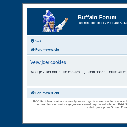
Buffalo Forum
De online community voor alle Buffal
V&A
Forumoverzicht
Verwijder cookies
Weet je zeker dat je alle cookies ingesteld door dit forum wil v
Forumoverzicht
KAA Gent kan nooit aansprakelijk worden gesteld voor om het even welk
verband houden met de gegevens vermeld op de website van KAA Gent. D
uitlatingen op het Buffalo Fo