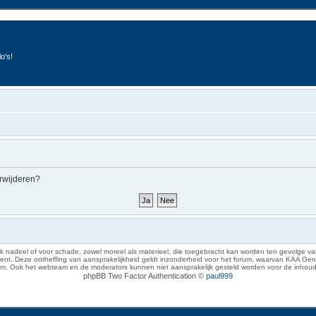
o's!
erwijderen?
 nadeel of voor schade, zowel moreel als materieel, die toegebracht kan worden ten gevolge van
eze ontheffing van aansprakelijkheid geldt inzonderheid voor het forum, waarvan KAA Gent zich 
rum. Ook het webteam en de moderators kunnen niet aansprakelijk gesteld worden voor de inhoud
phpBB Two Factor Authentication ©
paul999