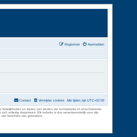
Registreer
Aanmelden
Contact
Verwijder cookies
Alle tijden zijn
UTC+02:00
 feitelijkheden en daden van derden die rechtstreeks of onrechtstreeks
volledig distantieert. Elk individu is dus verantwoordelijk voor zijn
 van berichten van gebruikers.