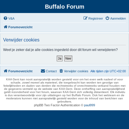
Buffalo Forum
V&A
Registreer
Aanmelden
Forumoverzicht
Verwijder cookies
Weet je zeker dat je alle cookies ingesteld door dit forum wil verwijderen?
Forumoverzicht
Contact
Verwijder cookies
Alle tijden zijn
UTC+02:00
KAA Gent kan nooit aansprakelijk worden gesteld voor om het even welk nadeel of voor
schade, zowel moreel als materieel, die toegebracht kan worden ten gevolge van
feitelijkheden en daden van derden die rechtstreeks of onrechtstreeks verband houden met
de gegevens vermeld op de website van KAA Gent. Deze ontheffing van aansprakelijkheid
geldt inzonderheid voor het forum, waarvan KAA Gent zich volledig distantieert. Elk individu
is dus verantwoordelijk voor zijn uitlatingen op het Buffalo Forum. Ook het webteam en de
moderators kunnen niet aansprakelijk gesteld worden voor de inhoud van berichten van
gebruikers.
phpBB Two Factor Authentication ©
paul999