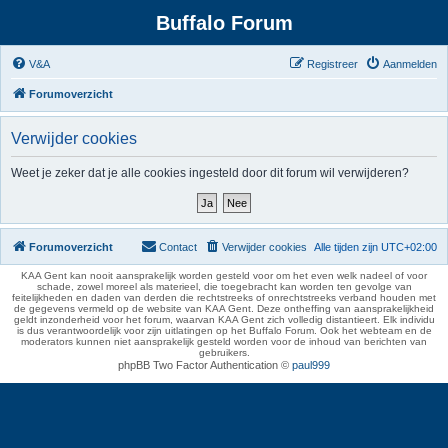
Buffalo Forum
V&A
Registreer
Aanmelden
Forumoverzicht
Verwijder cookies
Weet je zeker dat je alle cookies ingesteld door dit forum wil verwijderen?
Forumoverzicht
Contact
Verwijder cookies
Alle tijden zijn
UTC+02:00
KAA Gent kan nooit aansprakelijk worden gesteld voor om het even welk nadeel of voor
schade, zowel moreel als materieel, die toegebracht kan worden ten gevolge van
feitelijkheden en daden van derden die rechtstreeks of onrechtstreeks verband houden met
de gegevens vermeld op de website van KAA Gent. Deze ontheffing van aansprakelijkheid
geldt inzonderheid voor het forum, waarvan KAA Gent zich volledig distantieert. Elk individu
is dus verantwoordelijk voor zijn uitlatingen op het Buffalo Forum. Ook het webteam en de
moderators kunnen niet aansprakelijk gesteld worden voor de inhoud van berichten van
gebruikers.
phpBB Two Factor Authentication ©
paul999