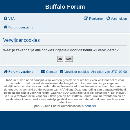
Buffalo Forum
V&A
Registreer
Aanmelden
Forumoverzicht
Verwijder cookies
Weet je zeker dat je alle cookies ingesteld door dit forum wil verwijderen?
Forumoverzicht
Contact
Verwijder cookies
Alle tijden zijn
UTC+02:00
KAA Gent kan nooit aansprakelijk worden gesteld voor om het even welk nadeel of voor
schade, zowel moreel als materieel, die toegebracht kan worden ten gevolge van
feitelijkheden en daden van derden die rechtstreeks of onrechtstreeks verband houden met
de gegevens vermeld op de website van KAA Gent. Deze ontheffing van aansprakelijkheid
geldt inzonderheid voor het forum, waarvan KAA Gent zich volledig distantieert. Elk individu
is dus verantwoordelijk voor zijn uitlatingen op het Buffalo Forum. Ook het webteam en de
moderators kunnen niet aansprakelijk gesteld worden voor de inhoud van berichten van
gebruikers.
phpBB Two Factor Authentication ©
paul999