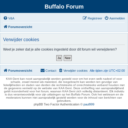
Buffalo Forum
V&A
Registreer
Aanmelden
Forumoverzicht
Verwijder cookies
Weet je zeker dat je alle cookies ingesteld door dit forum wil verwijderen?
Forumoverzicht
Contact
Verwijder cookies
Alle tijden zijn
UTC+02:00
KAA Gent kan nooit aansprakelijk worden gesteld voor om het even welk nadeel of voor
schade, zowel moreel als materieel, die toegebracht kan worden ten gevolge van
feitelijkheden en daden van derden die rechtstreeks of onrechtstreeks verband houden met
de gegevens vermeld op de website van KAA Gent. Deze ontheffing van aansprakelijkheid
geldt inzonderheid voor het forum, waarvan KAA Gent zich volledig distantieert. Elk individu
is dus verantwoordelijk voor zijn uitlatingen op het Buffalo Forum. Ook het webteam en de
moderators kunnen niet aansprakelijk gesteld worden voor de inhoud van berichten van
gebruikers.
phpBB Two Factor Authentication ©
paul999