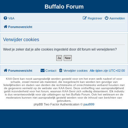
Buffalo Forum
V&A
Registreer
Aanmelden
Forumoverzicht
Verwijder cookies
Weet je zeker dat je alle cookies ingesteld door dit forum wil verwijderen?
Forumoverzicht
Contact
Verwijder cookies
Alle tijden zijn
UTC+02:00
KAA Gent kan nooit aansprakelijk worden gesteld voor om het even welk nadeel of voor
schade, zowel moreel als materieel, die toegebracht kan worden ten gevolge van
feitelijkheden en daden van derden die rechtstreeks of onrechtstreeks verband houden met
de gegevens vermeld op de website van KAA Gent. Deze ontheffing van aansprakelijkheid
geldt inzonderheid voor het forum, waarvan KAA Gent zich volledig distantieert. Elk individu
is dus verantwoordelijk voor zijn uitlatingen op het Buffalo Forum. Ook het webteam en de
moderators kunnen niet aansprakelijk gesteld worden voor de inhoud van berichten van
gebruikers.
phpBB Two Factor Authentication ©
paul999