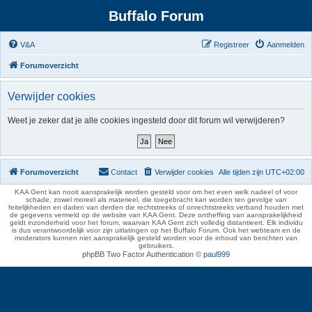
Buffalo Forum
V&A
Registreer
Aanmelden
Forumoverzicht
Verwijder cookies
Weet je zeker dat je alle cookies ingesteld door dit forum wil verwijderen?
Forumoverzicht
Contact
Verwijder cookies
Alle tijden zijn
UTC+02:00
KAA Gent kan nooit aansprakelijk worden gesteld voor om het even welk nadeel of voor
schade, zowel moreel als materieel, die toegebracht kan worden ten gevolge van
feitelijkheden en daden van derden die rechtstreeks of onrechtstreeks verband houden met
de gegevens vermeld op de website van KAA Gent. Deze ontheffing van aansprakelijkheid
geldt inzonderheid voor het forum, waarvan KAA Gent zich volledig distantieert. Elk individu
is dus verantwoordelijk voor zijn uitlatingen op het Buffalo Forum. Ook het webteam en de
moderators kunnen niet aansprakelijk gesteld worden voor de inhoud van berichten van
gebruikers.
phpBB Two Factor Authentication ©
paul999