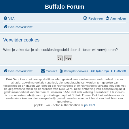
Buffalo Forum
V&A
Registreer
Aanmelden
Forumoverzicht
Verwijder cookies
Weet je zeker dat je alle cookies ingesteld door dit forum wil verwijderen?
Forumoverzicht
Contact
Verwijder cookies
Alle tijden zijn
UTC+02:00
KAA Gent kan nooit aansprakelijk worden gesteld voor om het even welk nadeel of voor
schade, zowel moreel als materieel, die toegebracht kan worden ten gevolge van
feitelijkheden en daden van derden die rechtstreeks of onrechtstreeks verband houden met
de gegevens vermeld op de website van KAA Gent. Deze ontheffing van aansprakelijkheid
geldt inzonderheid voor het forum, waarvan KAA Gent zich volledig distantieert. Elk individu
is dus verantwoordelijk voor zijn uitlatingen op het Buffalo Forum. Ook het webteam en de
moderators kunnen niet aansprakelijk gesteld worden voor de inhoud van berichten van
gebruikers.
phpBB Two Factor Authentication ©
paul999