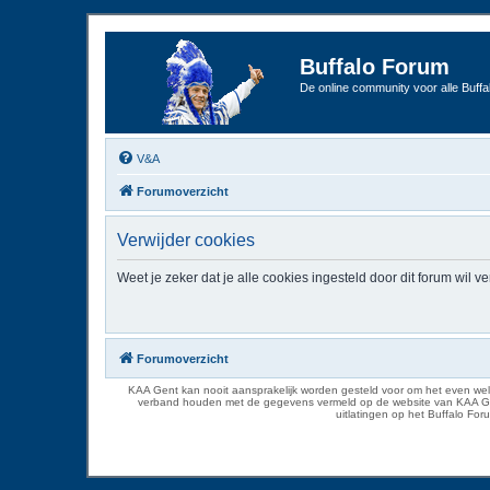
Buffalo Forum
De online community voor alle Buffal
V&A
Forumoverzicht
Verwijder cookies
Weet je zeker dat je alle cookies ingesteld door dit forum wil v
Forumoverzicht
KAA Gent kan nooit aansprakelijk worden gesteld voor om het even welk
verband houden met de gegevens vermeld op de website van KAA Gent. D
uitlatingen op het Buffalo Fo