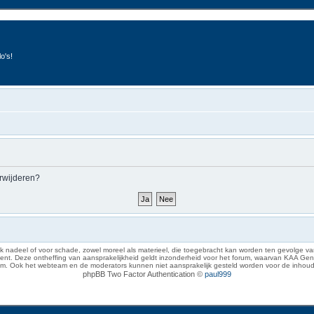
o's!
erwijderen?
 nadeel of voor schade, zowel moreel als materieel, die toegebracht kan worden ten gevolge van
eze ontheffing van aansprakelijkheid geldt inzonderheid voor het forum, waarvan KAA Gent zich 
rum. Ook het webteam en de moderators kunnen niet aansprakelijk gesteld worden voor de inhoud
phpBB Two Factor Authentication ©
paul999