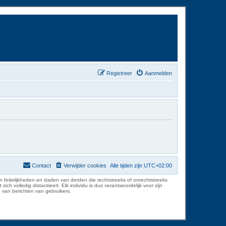
Registreer
Aanmelden
Contact
Verwijder cookies
Alle tijden zijn
UTC+02:00
 feitelijkheden en daden van derden die rechtstreeks of onrechtstreeks
volledig distantieert. Elk individu is dus verantwoordelijk voor zijn
 van berichten van gebruikers.