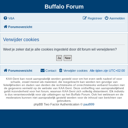
Buffalo Forum
V&A
Registreer
Aanmelden
Forumoverzicht
Verwijder cookies
Weet je zeker dat je alle cookies ingesteld door dit forum wil verwijderen?
Forumoverzicht
Contact
Verwijder cookies
Alle tijden zijn
UTC+02:00
KAA Gent kan nooit aansprakelijk worden gesteld voor om het even welk nadeel of voor
schade, zowel moreel als materieel, die toegebracht kan worden ten gevolge van
feitelijkheden en daden van derden die rechtstreeks of onrechtstreeks verband houden met
de gegevens vermeld op de website van KAA Gent. Deze ontheffing van aansprakelijkheid
geldt inzonderheid voor het forum, waarvan KAA Gent zich volledig distantieert. Elk individu
is dus verantwoordelijk voor zijn uitlatingen op het Buffalo Forum. Ook het webteam en de
moderators kunnen niet aansprakelijk gesteld worden voor de inhoud van berichten van
gebruikers.
phpBB Two Factor Authentication ©
paul999