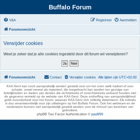
Buffalo Forum
V&A
Registreer
Aanmelden
Forumoverzicht
Verwijder cookies
Weet je zeker dat je alle cookies ingesteld door dit forum wil verwijderen?
Forumoverzicht
Contact
Verwijder cookies
Alle tijden zijn
UTC+02:00
KAA Gent kan nooit aansprakelijk worden gesteld voor om het even welk nadeel of voor
schade, zowel moreel als materieel, die toegebracht kan worden ten gevolge van
feitelijkheden en daden van derden die rechtstreeks of onrechtstreeks verband houden met
de gegevens vermeld op de website van KAA Gent. Deze ontheffing van aansprakelijkheid
geldt inzonderheid voor het forum, waarvan KAA Gent zich volledig distantieert. Elk individu
is dus verantwoordelijk voor zijn uitlatingen op het Buffalo Forum. Ook het webteam en de
moderators kunnen niet aansprakelijk gesteld worden voor de inhoud van berichten van
gebruikers.
phpBB Two Factor Authentication ©
paul999